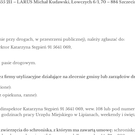
355 211 – LARUS Michał Kudawski, Łowczych 6/1, 70 – 884 Szczeci
ie przy drogach, w przestrzeni publicznej), należy zgłaszać do:
ktor Katarzyna Stępień 91 5641 069,
 w pasie drogowym.
z firmy utylizacyjne działające na zlecenie gminy lub zarządców d
ione):
ez opiekuna, ranne):
odinspektor Katarzyna Stępień 91 5641 069, wew. 108 lub pod numer
 godzinach pracy Urzędu Miejskiego w Lipianach, weekendy i święta
 zwierzęcia do schroniska, z którym ma zawartą umowę:
schronisk