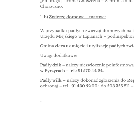
„Po drugiej stronie Choszczna – Schronisko dla
Choszczno.
b)
Zwierzę domowe – martwe:
W przypadku padłych zwierząt domowych na ter
Urzędu Miejskiego w Lipianach – podinspektor 
Gmina zleca usunięcie i utylizację padłych zwi
Uwagi dodatkowe:
Padły dzik –
należy niezwłocznie poinformow
w Pyrzycach – tel.: 91 570 44 24.
Padły wilk
– należy dokonać zgłoszenia do
Re
ochroną) –
tel.: 91 430 52 00
i do
503 355 211 