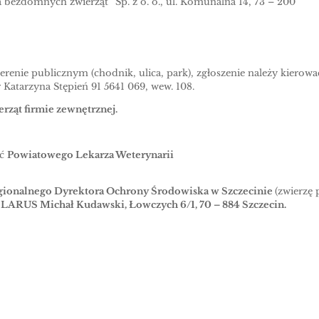
 bezdomnych zwierząt” Sp. z o. o., ul. Komunalna 14, 73 – 200
enie publicznym (chodnik, ulica, park), zgłoszenie należy kierowa
Katarzyna Stępień 91 5641 069, wew. 108.
erząt firmie zewnętrznej.
ać
Powiatowego Lekarza Weterynarii
gionalnego Dyrektora Ochrony Środowiska w Szczecinie
(zwierzę
– LARUS Michał Kudawski, Łowczych 6/1, 70 – 884 Szczecin.