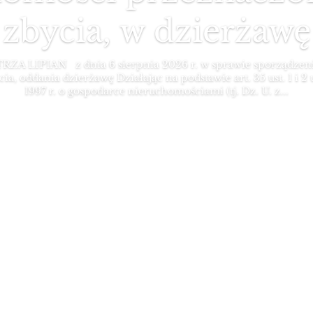
zbycia, w dzierżawę
 LIPIAN z dnia 6 sierpnia 2026 r. w sprawie sporządzeni
, oddania dzierżawę Działając na podstawie art. 35 ust. 1 i 2 
1997 r. o gospodarce nieruchomościami (tj. Dz. U. z...
Więcej