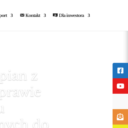
port
Kontakt
Dla inwestora
pian z
sprawie
u
nych do