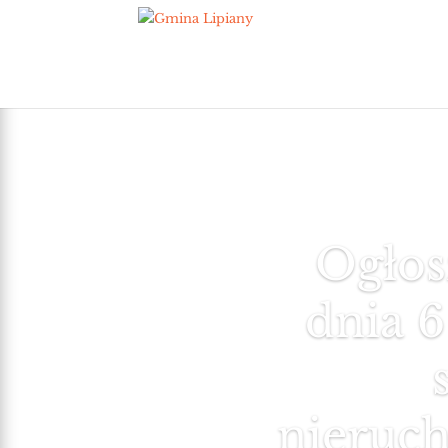
Ogłos
dnia 6
nieruc