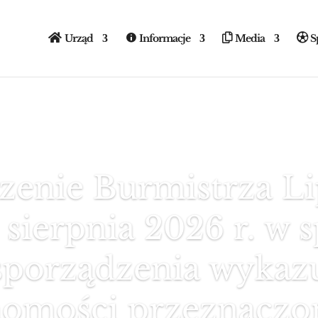
Urząd
Informacje
Media
S
zenie Burmistrza Li
 sierpnia 2026 r. w 
sporządzenia wykaz
homości przeznaczo