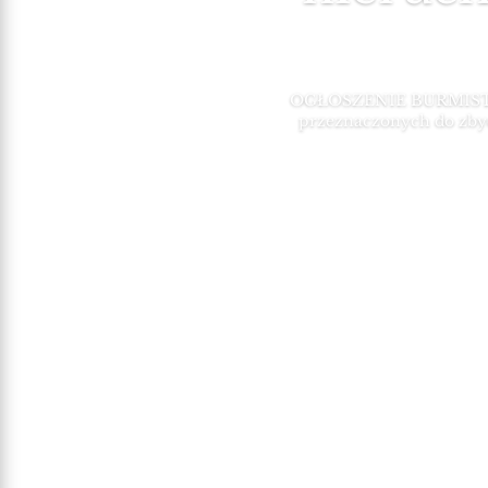
OGŁOSZENIE BURMISTRZA
przeznaczonych do zbycia