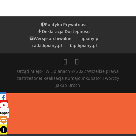
Polityka Prywatności
Deklaracja Dostępności
Wersje archiwalne:
lipiany.pl
rada.lipiany.pl
bip.lipiany.pl
Urząd Miejski w Lipianach © 2022 Wszelkie prawa
zastrzeżone! Realizacja Kumajo Inkubator Twórczy
Jakub Broch