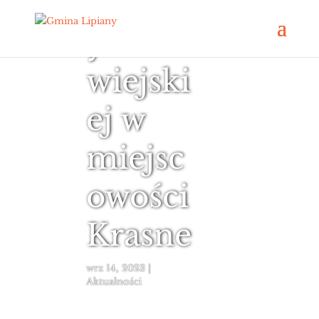
świetlic
y
wiejski
ej w
miejsc
owości
Krasne
wrz 14, 2023
|
Aktualności