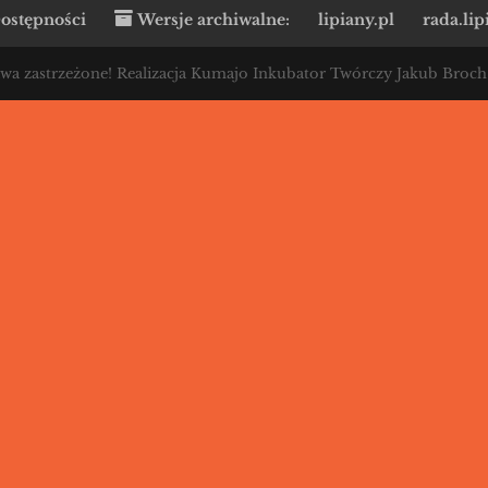
ostępności
Wersje archiwalne:
lipiany.pl
rada.lip
awa zastrzeżone! Realizacja Kumajo Inkubator Twórczy Jakub Broch