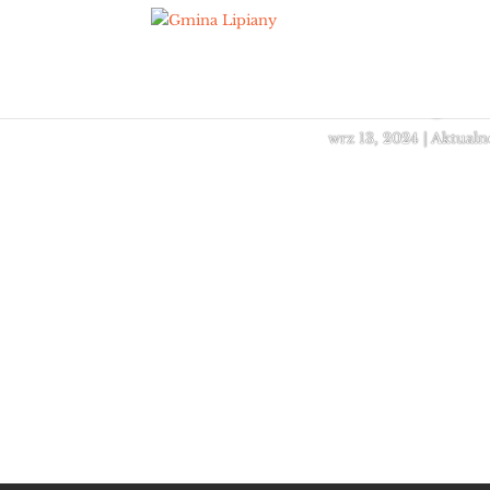
Łowiec
w Myśl
wrz 13, 2024
|
Aktualn