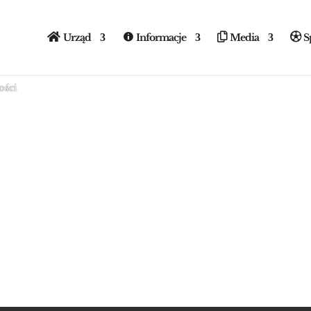
kiego „Diana”
Urząd
Informacje
Media
S
iborzu
ości