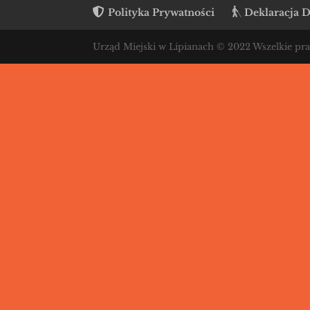
Polityka Prywatności
Deklaracja D
Urząd Miejski w Lipianach © 2022 Wszelkie pr