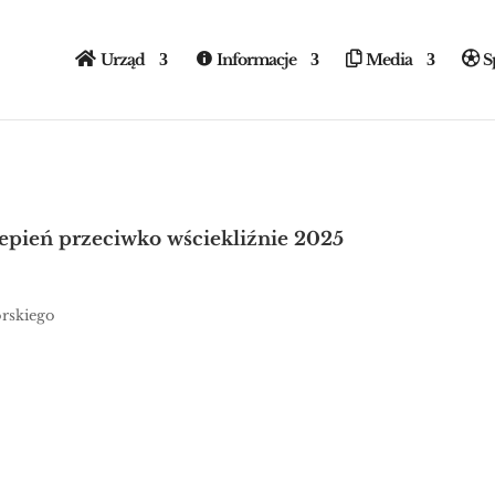
liźnie 2025
Urząd
Informacje
Media
S
ości
pień przeciwko wściekliźnie 2025
orskiego