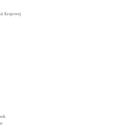
ii Krajowej
nek
ie